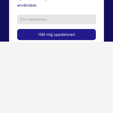
användare.
Genom att skicka in din mailadress godkänner du vår
personuppgiftspolicy
.
Vårt erbjudande
Så fungerar Habbie
Om oss
Kontakt
Press och nyheter